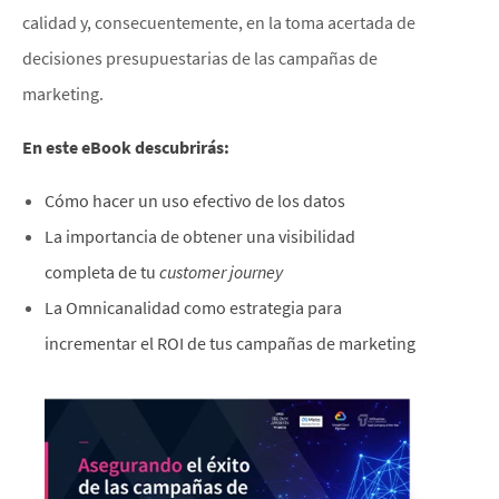
calidad y, consecuentemente, en la toma acertada de
decisiones presupuestarias de las campañas de
marketing
.
×
En este eBook descubrirás:
This website uses cookies
Cómo hacer un uso efectivo de los datos
This website stores cookies on your
computer. These cookies are used to
La importancia de obtener una visibilidad
collect information about how you
completa de tu
customer journey​
interact with our website and allow us to
La Omnicanalidad como estrategia para
remember you. We use this information in
order to improve and customize your
incrementar el ROI de tus campañas de marketing
browsing experience and for analytics and
metrics about our visitors both on this
website and other media. To find out
more about the cookies we use, see our
Privacy Policy.