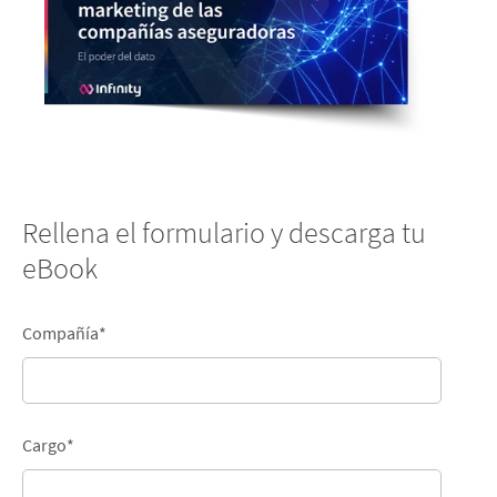
If you decline, your information won’t be
tracked when you visit this website. A
single cookie will be used in your browser
to remember your preference not to be
tracked.
Read more
ACCEPT ALL
Rellena el formulario y descarga tu
DECLINE ALL
eBook
COOKIES SETTINGS
Compañía
*
Cargo
*