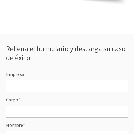
single cookie will be used in your browser
to remember your preference not to be
tracked.
Read more
ACCEPT ALL
Rellena el formulario y descarga su caso
DECLINE ALL
de éxito
COOKIES SETTINGS
Empresa
*
Cargo
*
Nombre
*