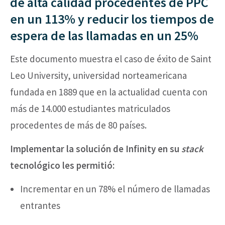
de alta calidad procedentes de PPC
en un 113% y reducir los tiempos de
espera de las llamadas en un 25%
Este documento muestra el caso de éxito de Saint
×
This website uses cookies
Leo University, universidad norteamericana
This website stores cookies on your
fundada en 1889 que en la actualidad cuenta con
computer. These cookies are used to
más de 14.000 estudiantes matriculados
collect information about how you
procedentes de más de 80 países.
interact with our website and allow us to
remember you. We use this information in
Implementar la solución de Infinity en su
stack
order to improve and customize your
browsing experience and for analytics and
tecnológico les permitió:
metrics about our visitors both on this
website and other media. To find out
Incrementar en un 78% el número de llamadas
more about the cookies we use, see our
entrantes
Privacy Policy.