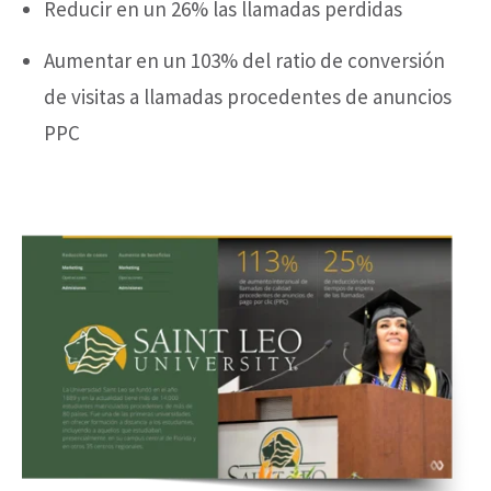
Reducir en un 26% las llamadas perdidas
If you decline, your information won’t be
tracked when you visit this website. A
Aumentar en un 103% del ratio de conversión
single cookie will be used in your browser
de visitas a llamadas procedentes de anuncios
to remember your preference not to be
tracked.
Read more
PPC
ACCEPT ALL
DECLINE ALL
COOKIES SETTINGS