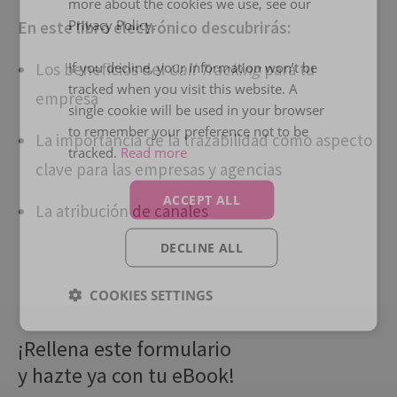
more about the cookies we use, see our
Privacy Policy.
En este libro
electrónico
descubrirás:
If you decline, your information won’t be
Los beneficios del
Call Tracking
para tu
tracked when you visit this website. A
empresa​
single cookie will be used in your browser
to remember your preference not to be
La importancia de la trazabilidad como aspecto
tracked.
Read more
clave para las empresas y agencias​
ACCEPT ALL
La atribución de canales​
DECLINE ALL
COOKIES SETTINGS
¡Rellena este formulario
y hazte ya con tu eBook!