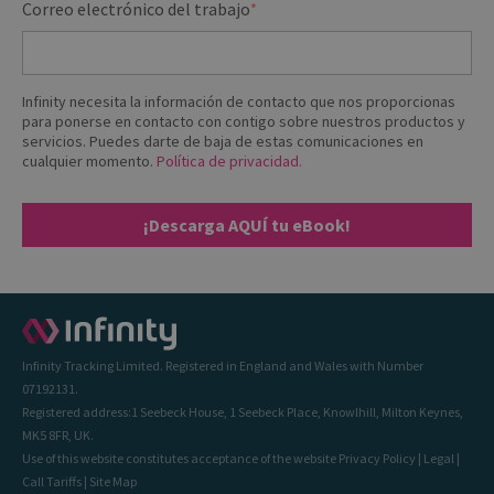
Correo electrónico del trabajo
*
Infinity necesita la información de contacto que nos proporcionas
para ponerse en contacto con contigo sobre nuestros productos y
servicios. Puedes darte de baja de estas comunicaciones en
cualquier momento.
Política de privacidad.
Infinity Tracking Limited. Registered in England and Wales with Number
07192131.
Registered address:1 Seebeck House, 1 Seebeck Place, Knowlhill, Milton Keynes,
MK5 8FR, UK.
Use of this website constitutes acceptance of the website
Privacy Policy
|
Legal
|
Call Tariffs
|
Site Map