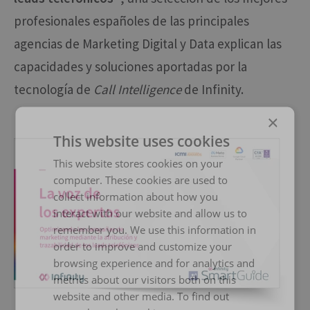
profesionales españoles de las principales
agencias de Marketing Digital y Data explican las
capacidades y soluciones aportadas por la
tecnología de
Call Intelligence
de Infinity.​
×
This website uses cookies
This website stores cookies on your
computer. These cookies are used to
collect information about how you
interact with our website and allow us to
remember you. We use this information in
order to improve and customize your
browsing experience and for analytics and
metrics about our visitors both on this
website and other media. To find out